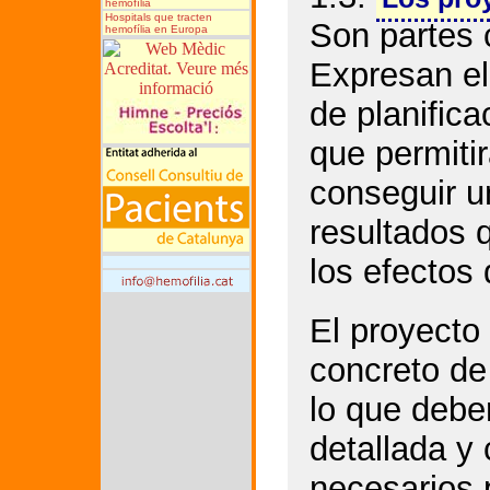
hemofília
Hospitals que tracten
Son partes 
hemofília en Europa
Expresan el
de planifica
que permitir
conseguir u
resultados 
los efectos
El proyecto
concreto de
lo que debe
detallada y
necesarios 