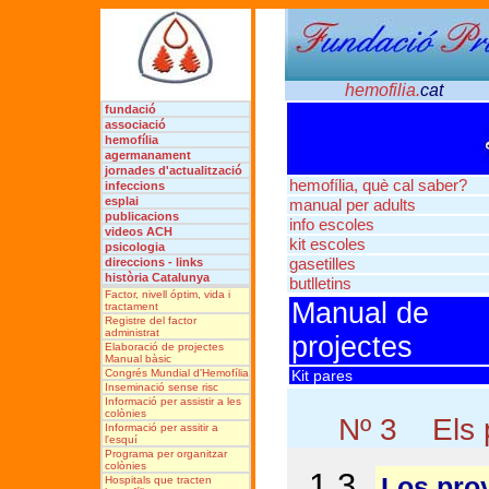
hemofilia.
cat
fundació
associació
hemofília
agermanament
jornades
d'actualització
hemofília, què cal saber?
infeccions
esplai
manual per adults
publicacions
info escoles
videos ACH
kit escoles
psicologia
direccions - links
gasetilles
història Catalunya
butlletins
Factor, nivell óptim, vida i
Manual de
tractament
Registre del factor
administrat
projectes
Elaboració de projectes
Manual bàsic
Congrés Mundial d'Hemofília
Kit pares
Inseminació sense risc
Informació per assistir a les
colònies
Nº 3 Els p
Informació per assitir a
l'esquí
Programa per organitzar
colònies
1.3.
Los pro
Hospitals que tracten