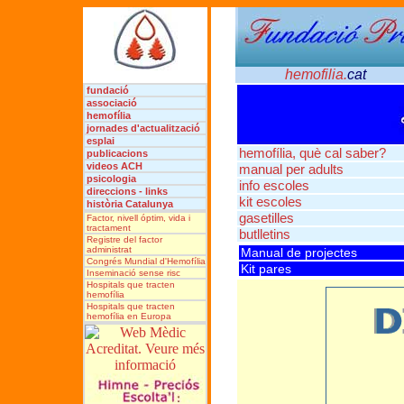
hemofilia.
cat
fundació
associació
hemofília
jornades
d'actualització
esplai
hemofília, què cal saber?
publicacions
videos ACH
manual per adults
psicologia
info escoles
direccions - links
kit escoles
història Catalunya
gasetilles
Factor, nivell óptim, vida i
tractament
butlletins
Registre del factor
administrat
Manual de projectes
Congrés Mundial d'Hemofília
Kit pares
Inseminació sense risc
Hospitals que tracten
hemofília
Hospitals que tracten
hemofília en Europa