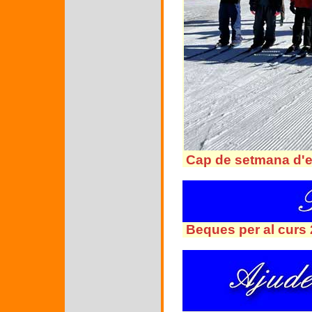
Cap de setmana d'e
Beques per al curs 