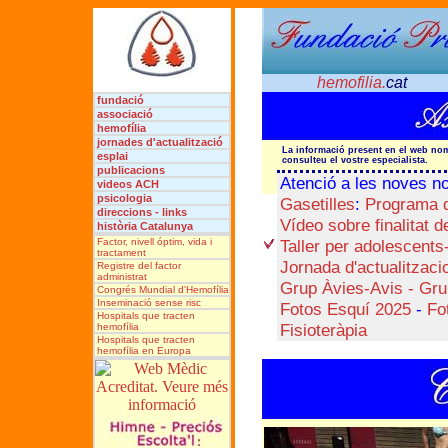
hemofilia.
cat
fundació
associació
hemofília
jornades
d'actualització
La informació present en el web nomé
esplai
consulteu el vostre especialista.
publicacions
Atenció a les noves no
videos ACH
psicologia
Gasetilles
:
Programa 
direccions - links
Vídeo sobre finalitat d
història Catalunya
Factor, nivell óptim, vida i
Taller per adolescents
tractament
Jornada d'actualitzaci
Registre del factor
administrat
Grup Àvies-Avis - Gru
Congrés Mundial d'Hemofília
Inseminació sense risc
Fotos Esquí 2025
-
Fo
Hospitals que tracten
Fisioteràpia
hemofília
Hospitals que tracten
hemofília en Europa