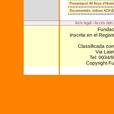
Presentació 40 Anys d'Histò
Documentals, videos ACH
(
Avís legal
-
Accés dels 
Fundaci
Inscrita en el Regis
Classificada com
Via Lai
Tel: 0034/
Copyright Fu