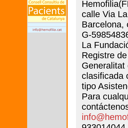
Hemofilia(F
calle Via La
Barcelona, 
G-5985483
La Fundació
Registre de
Generalitat
clasificada
tipo Asisten
Para cualqu
contáctenos
info@hemofi
933014044.