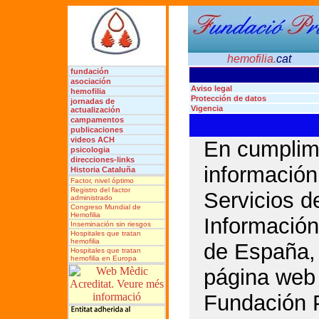
hemofilia.
cat
fundación
asociación
Aviso legal
hemofilia
Protección de datos
jornadas de
Vigencia
actualización
campamentos
publicaciones
videos ACH
En cumplimi
psicologia
direcciones-links
información
Historia Cataluña
Factor, nivel óptimo
Registro del factor
Servicios d
administrado
Congreso Mundial de
Hemofilia
Información
Inseminación sin riesgos
Hospitales que tratan
hemofilia
de España,
Hospitales que tratan
hemofilia en Europa
página web 
Fundación P