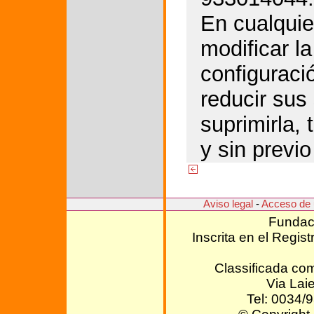
En cualqui
modificar l
configuraci
reducir sus 
suprimirla, 
y sin previo
Aviso legal
-
Acceso de 
Fundaci
Inscrita en el Regis
Classificada com
Via Lai
Tel: 0034/